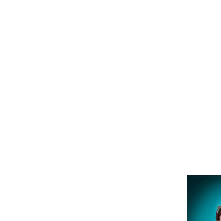
Start
Preis
Regeln
Hintergrund
Teiln
MISS K