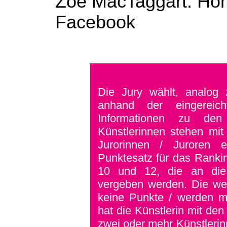
Zoë MacTaggart:
Ho
Facebook
Die Jury wählt, analog z
anhand der eingereic
Informationen zu den
Künstlerinnen stehen mit
Jurorinnen / Juroren e
Punktesatz für das Ranki
10 und 12, die an die 
vergeben werden. Die wei
keine Punkte / werden m
hat die Künstlerin mit d
zwei oder mehr Künstleri