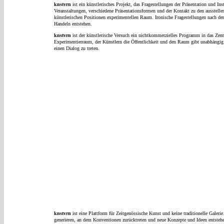
knstvrn
ist ein künstlerisches Projekt, das Fragestellungen der Präsentation und In
Veranstaltungen, verschiedene Präsentationsformen und der Kontakt zu den ausstellend
künstlerischen Positionen experimentellen Raum. Ironische Fragestellungen nach de
Handeln entstehen.
knstvrn
ist der künstlerische Versuch ein nichtkommerzielles Programm in das Zent
Experimentierraum, der Künstlern die Öffentlichkeit und den Raum gibt unabhängig v
einen Dialog zu treten.
knstvrn
ist eine Plattform für Zeitgenössische Kunst und keine traditionelle Galerie
generieren, an dem Konventionen zurücktreten und neue Konzepte und Ideen entsteh