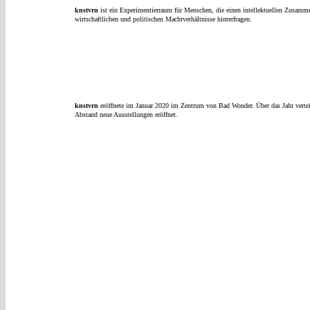
knstvrn
ist ein Experimentierraum für Menschen, die einen intellektuellen Zusamm
wirtschaftlichen und politischen Machtverhältnisse hinterfragen.
knstvrn
eröffnete im Januar 2020 im Zentrum von Bad Wonder. Über das Jahr verte
Abstand neue Ausstellungen eröffnet.